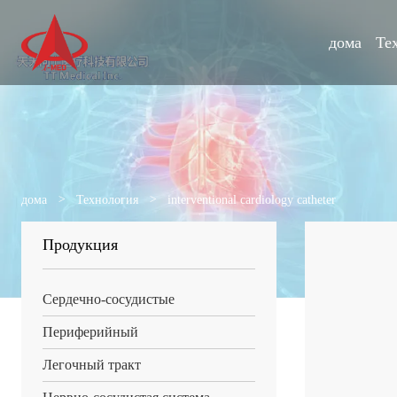
дома
Те
дома
>
Технология
>
interventional cardiology catheter
Продукция
Сердечно-сосудистые
Периферийный
Легочный тракт