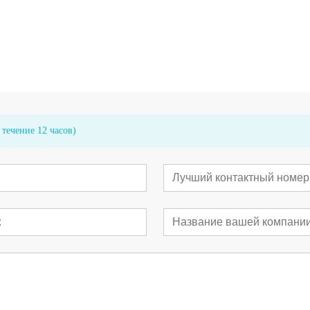
ер ПТКА
Спиральный баллонный катетер
Баллонный ка
мус с
ВесСкульпт® (ВСК)
стента
течение 12 часов)