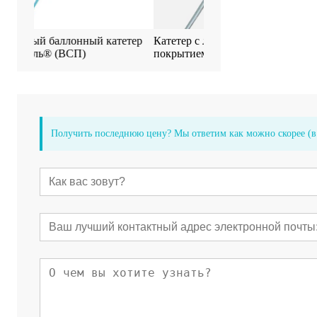
й катетер
Катетер с лекарственным
Баллонный катет
покрытием (ЭД)
ЭверФлоу® Сирол
покрытием
Получить последнюю цену? Мы ответим как можно скорее (в 