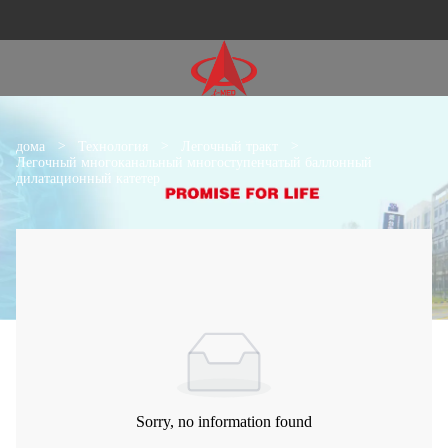
дома
>
Технология
>
Легочный тракт
>
Легочный многоканальный многоступенчатый баллонный
дилатационный катетер
Sorry, no information found