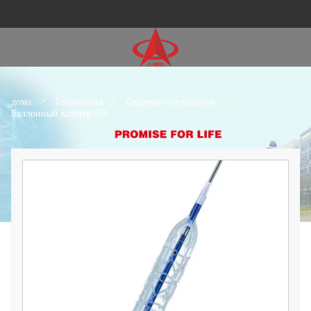
дома
>
Технология
>
Сердечно-сосудистые
>
Баллонный катетер SD