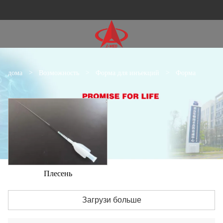
дома
>
Возможность
>
Форма для инъекций
>
Форма
Плесень
Загрузи больше