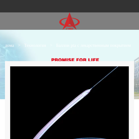
дома
>
Технология
>
Баллон pta с лекарственным покрытием