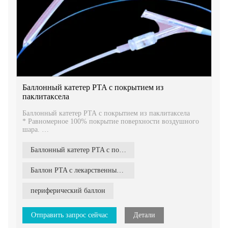
Баллонный катетер PTA с покрытием из
паклитаксела
Баллонный катетер PTA с покрытием из паклитаксела
* Равномерное 100% покрытие поверхности воздушного
шара.
* Точная загрузка лекарств
* Высокий уровень передачи наркотиков в судно
Баллонный катетер PTA с покрытием из паклитаксела
* Выдержал высокое давление и устойчив к разрыву.
Баллон PTA с лекарственным покрытием
периферический баллон
Отправить запрос сейчас
Детали